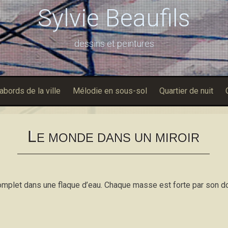
Sylvie Beaufils
dessins et peintures
abords de la ville
Mélodie en sous-sol
Quartier de nuit
L
E MONDE DANS UN MIROIR
mplet dans une flaque d’eau. Chaque masse est forte par son doub