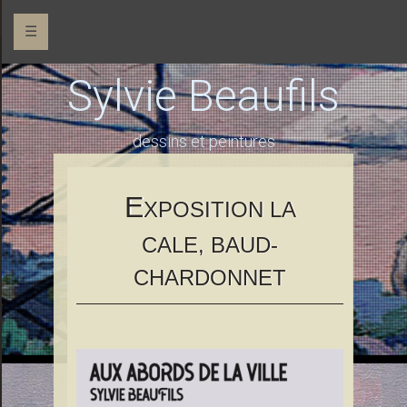
☰
Sylvie Beaufils
dessins et peintures
E
XPOSITION LA
CALE, BAUD-
CHARDONNET